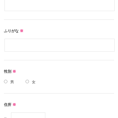
ふりがな
※
性別
※
男
女
住所
※